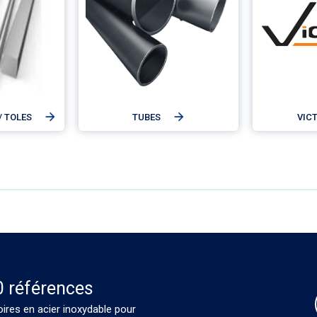
/ TOLES
TUBES
VIC
0 références
oires en acier inoxydable pour