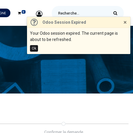
0
SIGN IN
IGNE
×
Odoo Session Expired
Your Odoo session expired. The current page is
about to be refreshed.
Ok
Confirmer la demande