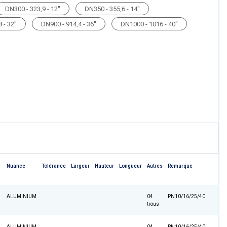
DN300 - 323,9 - 12''
DN350 - 355,6 - 14''
 - 32''
DN900 - 914,4 - 36''
DN1000 - 1016 - 40''
Nuance
Tolérance
Largeur
Hauteur
Longueur
Autres
Remarque
ALUMINIUM
04
PN10/16/25/40
trous
ALUMINIUM
04
PN10/16/25/40