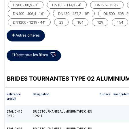
DN80 - 88,9 - 3''
DN100 - 114,3 - 4''
DN125 - 139,7
DN400 - 406,4 - 16''
DN450 - 457,2 - 18''
DN500 - 508 - 20
DN1200 - 1219 - 44''
23
104
129
154
Autres critères
Effacer tous les filtres
BRIDES TOURNANTES TYPE 02 ALUMINIU
Référence
Désignation
Surface
Raccordem
produit
BTAL DN10
BRIDE TOURNANTE ALUMINIUM TYPE C - EN
PN10
1092-1
BTAL DN15
BRIDE TOURNANTE ALUMINIUM TYPE C - EN