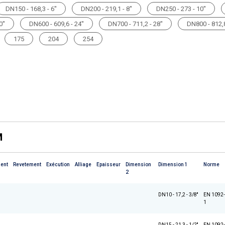
DN150 - 168,3 - 6''
DN200 - 219,1 - 8''
DN250 - 273 - 10''
''
DN600 - 609,6 - 24''
DN700 - 711,2 - 28''
DN800 - 812,8
175
204
254
M
ent
Revetement
Exécution
Alliage
Epaisseur
Dimension
Dimension 1
Norme
2
DN10 - 17,2 - 3/8''
EN 1092-
1
DN15 - 21,3 - 1/2''
EN 1092-