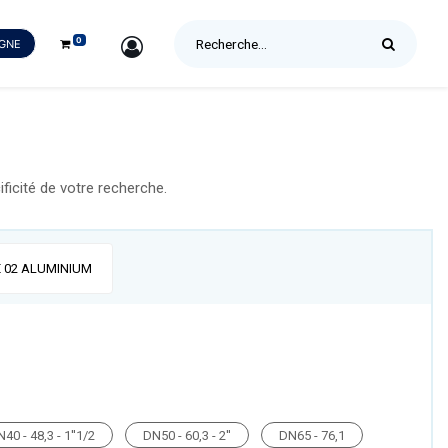
0
SIGN IN
IGNE
icité de votre recherche.
 02 ALUMINIUM
40 - 48,3 - 1''1/2
DN50 - 60,3 - 2''
DN65 - 76,1