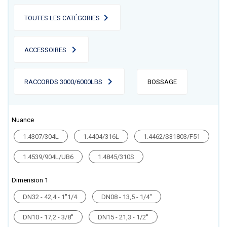
TOUTES LES CATÉGORIES
ACCESSOIRES
RACCORDS 3000/6000LBS
BOSSAGE
Nuance
1.4307/304L
1.4404/316L
1.4462/S31803/F51
1.4539/904L/UB6
1.4845/310S
Dimension 1
DN32 - 42,4 - 1''1/4
DN08 - 13,5 - 1/4''
DN10 - 17,2 - 3/8''
DN15 - 21,3 - 1/2''