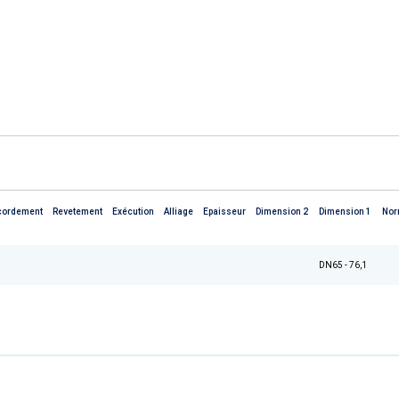
cordement
Revetement
Exécution
Alliage
Epaisseur
Dimension 2
Dimension 1
No
DN65 - 76,1