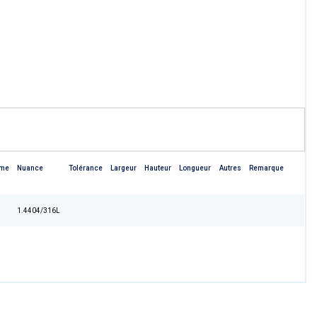
rme
Nuance
Tolérance
Largeur
Hauteur
Longueur
Autres
Remarque
1.4404/316L