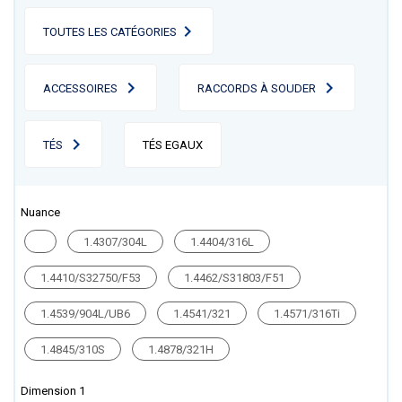
TOUTES LES CATÉGORIES
ACCESSOIRES
RACCORDS À SOUDER
TÉS
TÉS EGAUX
Nuance
1.4307/304L
1.4404/316L
1.4410/S32750/F53
1.4462/S31803/F51
1.4539/904L/UB6
1.4541/321
1.4571/316Ti
1.4845/310S
1.4878/321H
Dimension 1