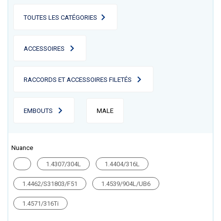
TOUTES LES CATÉGORIES
ACCESSOIRES
RACCORDS ET ACCESSOIRES FILETÉS
EMBOUTS
MALE
Nuance
1.4307/304L
1.4404/316L
1.4462/S31803/F51
1.4539/904L/UB6
1.4571/316Ti