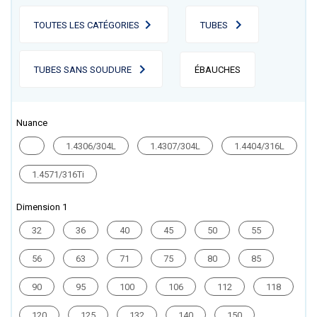
TOUTES LES CATÉGORIES
TUBES
TUBES SANS SOUDURE
ÉBAUCHES
Nuance
1.4306/304L
1.4307/304L
1.4404/316L
1.4571/316Ti
Dimension 1
32
36
40
45
50
55
56
63
71
75
80
85
90
95
100
106
112
118
120
125
132
140
150