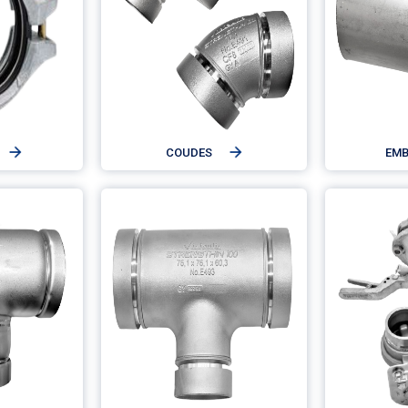
COUDES
EM