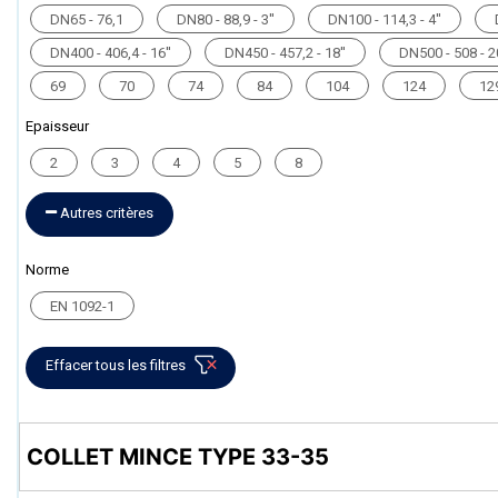
DN65 - 76,1
DN80 - 88,9 - 3''
DN100 - 114,3 - 4''
DN400 - 406,4 - 16''
DN450 - 457,2 - 18''
DN500 - 508 - 20
69
70
74
84
104
124
12
Epaisseur
2
3
4
5
8
Autres critères
Norme
EN 1092-1
Effacer tous les filtres
COLLET MINCE TYPE 33-35