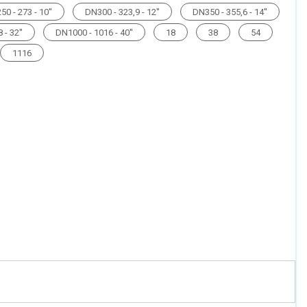
0 - 273 - 10''
DN300 - 323,9 - 12''
DN350 - 355,6 - 14''
 - 32''
DN1000 - 1016 - 40''
18
38
54
1116