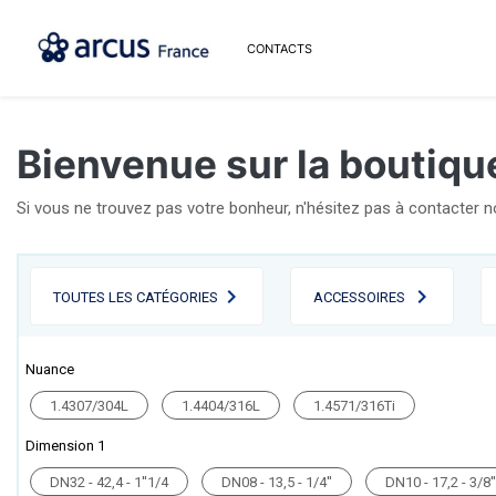
CONTACTS
Bienvenue sur la boutique
Si vous ne trouvez pas votre bonheur, n'hésitez pas à contacter 
TOUTES LES CATÉGORIES
ACCESSOIRES
Nuance
1.4307/304L
1.4404/316L
1.4571/316Ti
Dimension 1
DN32 - 42,4 - 1''1/4
DN08 - 13,5 - 1/4''
DN10 - 17,2 - 3/8''