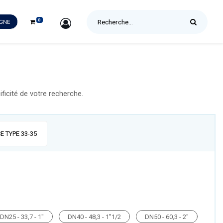
0
SIGN IN
IGNE
icité de votre recherche.
E TYPE 33-35
DN25 - 33,7 - 1''
DN40 - 48,3 - 1''1/2
DN50 - 60,3 - 2''