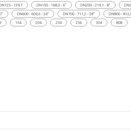
DN125 - 139,7
DN150 - 168,3 - 6''
DN200 - 219,1 - 8''
DN25
''
DN600 - 609,6 - 24''
DN700 - 711,2 - 28''
DN800 - 812,8
9
154
204
254
256
304
808