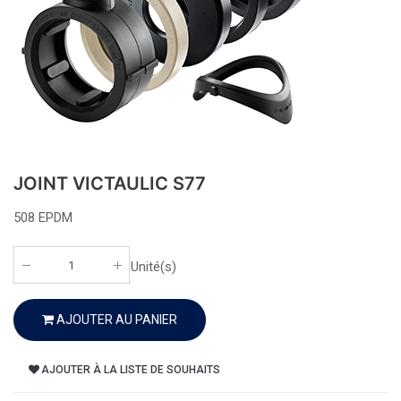
JOINT VICTAULIC S77
508 EPDM
Unité(s)
AJOUTER AU PANIER
AJOUTER À LA LISTE DE SOUHAITS