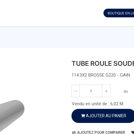
BOUTIQUE EN L
TUBE ROULE SOUDE 
114.3X2 BROSSE G220 - GAIN
m
Vendu en unité de :
6,02
M
AJOUTER AU PANIER
AJOUTEZ POUR COMPARER