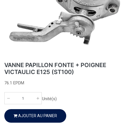
VANNE PAPILLON FONTE + POIGNEE
VICTAULIC E125 (ST100)
76.1 EPDM
Unité(s)
AJOUTER AU PANIER