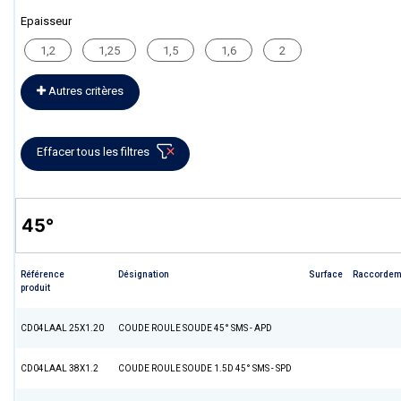
Epaisseur
1,2
1,25
1,5
1,6
2
Autres critères
Effacer tous les filtres
45°
Référence
Désignation
Surface
Raccordem
produit
CD04LAAL 25X1.20
COUDE ROULE SOUDE 45° SMS - APD
CD04LAAL 38X1.2
COUDE ROULE SOUDE 1.5D 45° SMS - SPD