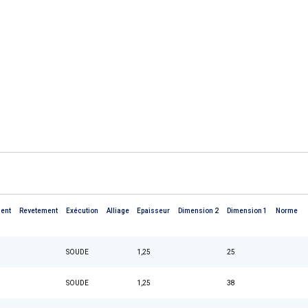
ent
Revetement
Exécution
Alliage
Epaisseur
Dimension 2
Dimension 1
Norme
SOUDE
1,25
25
SOUDE
1,25
38