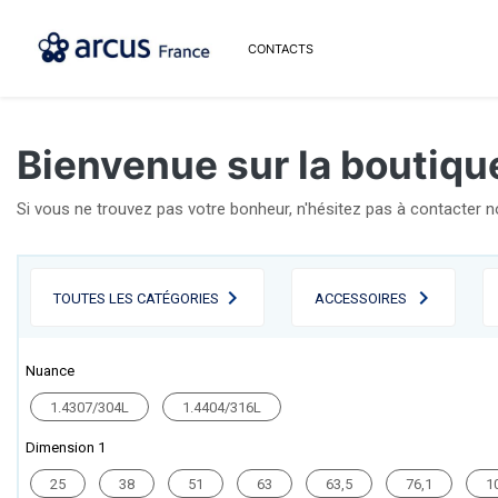
CONTACTS
Bienvenue sur la boutique
Si vous ne trouvez pas votre bonheur, n'hésitez pas à contacter 
TOUTES LES CATÉGORIES
ACCESSOIRES
Nuance
1.4307/304L
1.4404/316L
Dimension 1
25
38
51
63
63,5
76,1
1