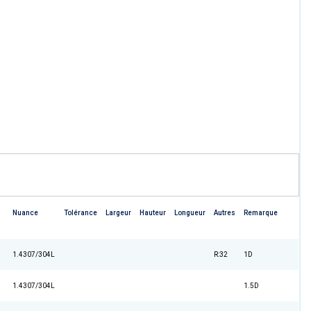
Nuance
Tolérance
Largeur
Hauteur
Longueur
Autres
Remarque
1.4307/304L
R:32
1D
1.4307/304L
1.5D