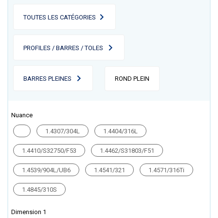
TOUTES LES CATÉGORIES
PROFILES / BARRES / TOLES
BARRES PLEINES
ROND PLEIN
Nuance
1.4307/304L
1.4404/316L
1.4410/S32750/F53
1.4462/S31803/F51
1.4539/904L/UB6
1.4541/321
1.4571/316Ti
1.4845/310S
Dimension 1