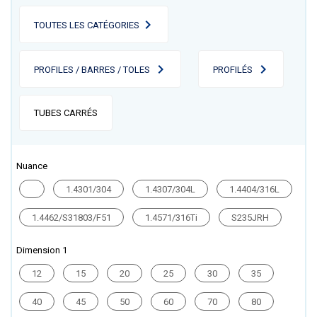
TOUTES LES CATÉGORIES
PROFILES / BARRES / TOLES
PROFILÉS
TUBES CARRÉS
Nuance
1.4301/304
1.4307/304L
1.4404/316L
1.4462/S31803/F51
1.4571/316Ti
S235JRH
Dimension 1
12
15
20
25
30
35
40
45
50
60
70
80