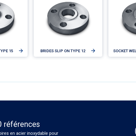
TYPE 15
BRIDES SLIP ON TYPE 12
SOCKET WEL
0 références
oires en acier inoxydable pour