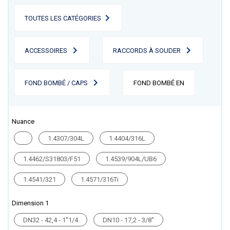
TOUTES LES CATÉGORIES
ACCESSOIRES
RACCORDS À SOUDER
FOND BOMBÉ / CAPS
FOND BOMBÉ EN
Nuance
1.4307/304L
1.4404/316L
1.4462/S31803/F51
1.4539/904L/UB6
1.4541/321
1.4571/316Ti
Dimension 1
DN32 - 42,4 - 1''1/4
DN10 - 17,2 - 3/8''