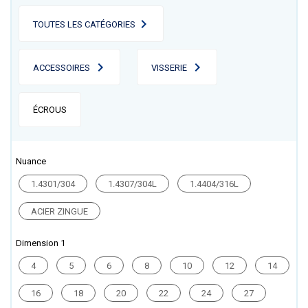
TOUTES LES CATÉGORIES
ACCESSOIRES
VISSERIE
ÉCROUS
Nuance
1.4301/304
1.4307/304L
1.4404/316L
ACIER ZINGUE
Dimension 1
4
5
6
8
10
12
14
16
18
20
22
24
27