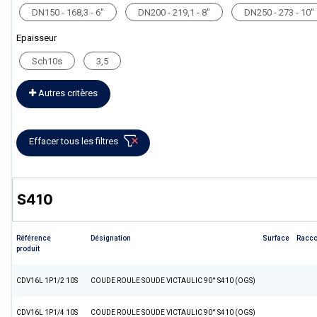
DN150 - 168,3 - 6''
DN200 - 219,1 - 8''
DN250 - 273 - 10''
Epaisseur
Sch10s
3,5
Autres critères
Effacer tous les filtres
S410
Référence
Désignation
Surface
Racc
produit
CDV16L 1P1/2 10S
COUDE ROULE SOUDE VICTAULIC 90° S410 (OGS)
CDV16L 1P1/4 10S
COUDE ROULE SOUDE VICTAULIC 90° S410 (OGS)