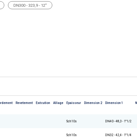
DN300 - 323,9 - 12''
ordement
Revetement
Exécution
Alliage
Epaisseur
Dimension 2
Dimension 1
Sch10s
DN40 - 48,3 - 1''1/2
Sch10s
DN32 - 42,4 - 1''1/4