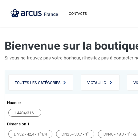
CONTACTS
Bienvenue sur la boutique
Si vous ne trouvez pas votre bonheur, n'hésitez pas à contacter 
TOUTES LES CATÉGORIES
VICTAULIC
VI
Nuance
1.4404/316L
Dimension 1
DN32 - 42,4 - 1''1/4
DN25 - 33,7 - 1''
DN40 - 48,3 - 1''1/2