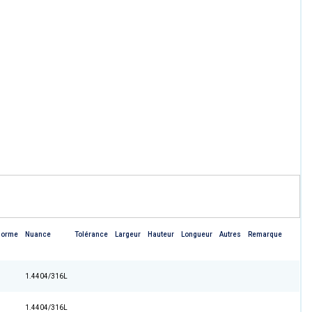
Norme
Nuance
Tolérance
Largeur
Hauteur
Longueur
Autres
Remarque
1.4404/316L
1.4404/316L