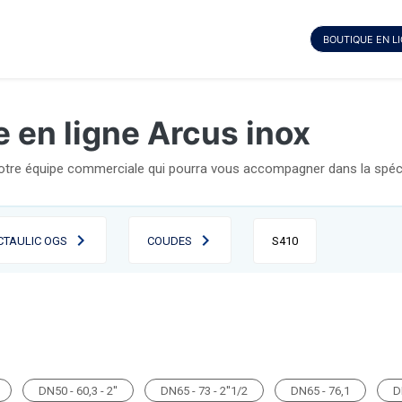
BOUTIQUE EN L
 en ligne Arcus inox
notre équipe commerciale qui pourra vous accompagner dans la spécif
CTAULIC OGS
COUDES
S410
DN50 - 60,3 - 2''
DN65 - 73 - 2''1/2
DN65 - 76,1
D