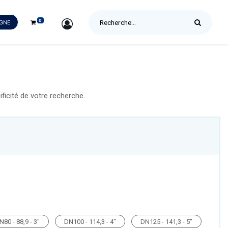
0
SIGN IN
IGNE
icité de votre recherche.
N80 - 88,9 - 3''
DN100 - 114,3 - 4''
DN125 - 141,3 - 5''