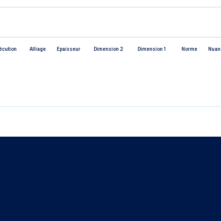
écution
Alliage
Epaisseur
Dimension 2
Dimension 1
Norme
Nuan