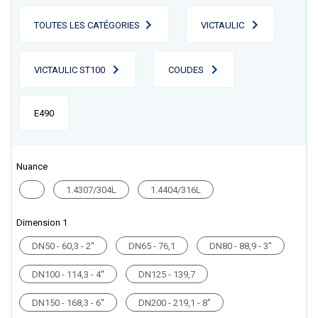
TOUTES LES CATÉGORIES
VICTAULIC
VICTAULIC ST100
COUDES
E490
Nuance
1.4307/304L
1.4404/316L
Dimension 1
DN50 - 60,3 - 2''
DN65 - 76,1
DN80 - 88,9 - 3''
DN100 - 114,3 - 4''
DN125 - 139,7
DN150 - 168,3 - 6''
DN200 - 219,1 - 8''