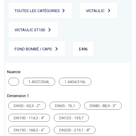
TOUTES LES CATÉGORIES
VICTAULIC
VICTAULIC ST100
FOND BOMBÉ / CAPS
E496
Nuance
1.4307/304L
1.4404/316L
Dimension 1
DN50 - 60,3 - 2''
DN65 - 76,1
DN80 - 88,9 - 3''
DN100 - 114,3 - 4''
DN125 - 139,7
DN150 - 168,3 - 6''
DN200 - 219,1 - 8''