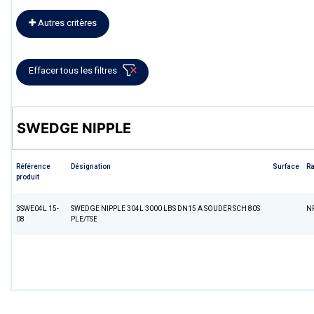
Autres critères
Effacer tous les filtres
SWEDGE NIPPLE
Référence
Désignation
Surface
R
produit
3SWE04L 15-
SWEDGE NIPPLE 304L 3000 LBS DN15 A SOUDER SCH 80S
N
08
PLE/TSE