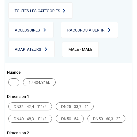
TOUTES LES CATÉGORIES
ACCESSOIRES
RACCORDS À SERTIR
ADAPTATEURS
MALE - MALE
Nuance
1.4404/316L
Dimension 1
DN32 - 42,4 - 1''1/4
DN25 - 33,7 - 1''
DN40 - 48,3 - 1''1/2
DN50 - 54
DN50 - 60,3 - 2''
Dimension 2