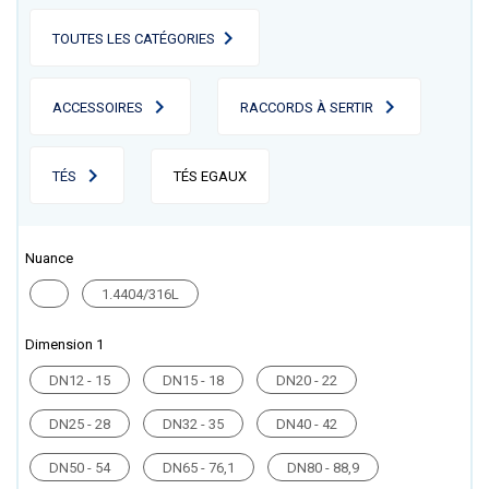
TOUTES LES CATÉGORIES
ACCESSOIRES
RACCORDS À SERTIR
TÉS
TÉS EGAUX
Nuance
1.4404/316L
Dimension 1
DN12 - 15
DN15 - 18
DN20 - 22
DN25 - 28
DN32 - 35
DN40 - 42
DN50 - 54
DN65 - 76,1
DN80 - 88,9