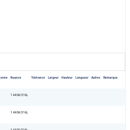
Norme
Nuance
Tolérance
Largeur
Hauteur
Longueur
Autres
Remarque
1.4404/316L
1.4404/316L
1.4404/316L