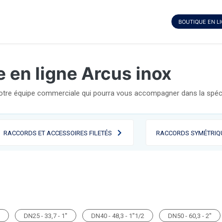
BOUTIQUE EN L
 en ligne Arcus inox
notre équipe commerciale qui pourra vous accompagner dans la spécif
RACCORDS ET ACCESSOIRES FILETÉS
RACCORDS SYMÉTRIQ
DN25 - 33,7 - 1''
DN40 - 48,3 - 1''1/2
DN50 - 60,3 - 2''