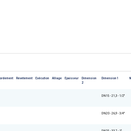
ordement
Revetement
Exécution
Alliage
Epaisseur
Dimension
Dimension 1
2
DN15 - 21,3 - 1/2''
DN20 - 26,9 - 3/4''
DN25 - 33,7 - 1''