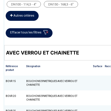
DN100 - 114,3 - 4''
DN150 - 168,3 - 6''
Autres critères
Effacer tous les filtres
AVEC VERROU ET CHAINETTE
Référence
Désignation
Surface
Racc
produit
BOVR 15
BOUCHONS SYMETRIQUES AVEC VERROU ET
CHAINETTE
BOVR 20
BOUCHONS SYMETRIQUES AVEC VERROU ET
CHAINETTE
BOVR 25
BOUCHONS SYMETRIQUES AVEC VERROU ET