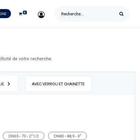
0
SIGN IN
IGNE
icité de votre recherche.
UE
AVEC VERROU ET CHAINETTE
DN65 - 73 - 2''1/2
DN80 - 88,9 - 3''