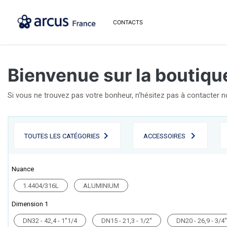
CONTACTS
Bienvenue sur la boutique
Si vous ne trouvez pas votre bonheur, n'hésitez pas à contacter 
TOUTES LES CATÉGORIES
ACCESSOIRES
Nuance
1.4404/316L
ALUMINIUM
Dimension 1
DN32 - 42,4 - 1''1/4
DN15 - 21,3 - 1/2''
DN20 - 26,9 - 3/4''