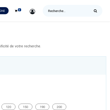
0
SIGN IN
IGNE
icité de votre recherche.
120
150
190
200