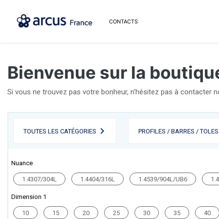
CONTACTS
Bienvenue sur la boutique
Si vous ne trouvez pas votre bonheur, n'hésitez pas à contacter 
TOUTES LES CATÉGORIES
PROFILES / BARRES / TOLES
Nuance
1.4307/304L
1.4404/316L
1.4539/904L/UB6
1.
Dimension 1
10
15
20
25
30
35
40