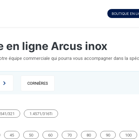
BOUTIQUE EN L
 en ligne Arcus inox
notre équipe commerciale qui pourra vous accompagner dans la spécif
CORNIÈRES
4541/321
1.4571/316Ti
45
50
60
70
80
90
100