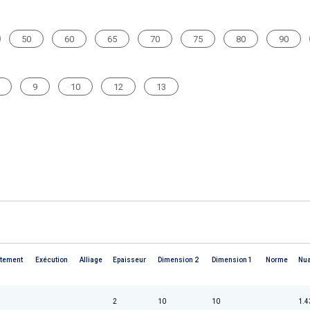
50
60
65
70
75
80
90
9
10
12
13
tement
Exécution
Alliage
Epaisseur
Dimension 2
Dimension 1
Norme
Nu
2
10
10
1.4