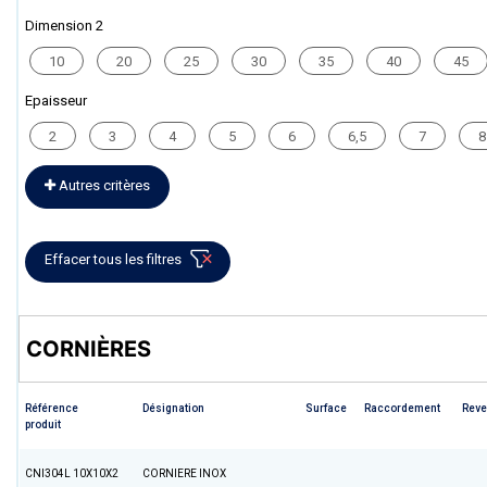
Dimension 2
10
20
25
30
35
40
45
Epaisseur
2
3
4
5
6
6,5
7
8
Autres critères
Effacer tous les filtres
CORNIÈRES
Référence
Désignation
Surface
Raccordement
Reve
produit
CNI304L 10X10X2
CORNIERE INOX