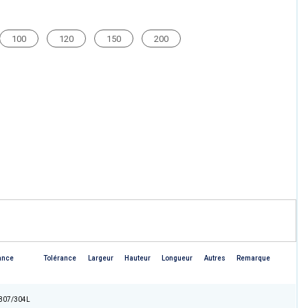
100
120
150
200
ance
Tolérance
Largeur
Hauteur
Longueur
Autres
Remarque
307/304L