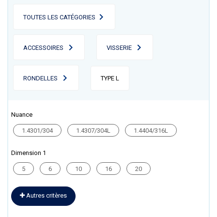
TOUTES LES CATÉGORIES
ACCESSOIRES
VISSERIE
RONDELLES
TYPE L
Nuance
1.4301/304
1.4307/304L
1.4404/316L
Dimension 1
5
6
10
16
20
Autres critères